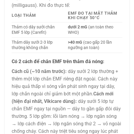
(milligauss). Khi đo thực tế:
EMF ĐO TẠI MẶT THẢM
LOẠI THẢM
KHI CHẠY 50°C
Thảm có dây sưởi chắn
dưới 2 mG
(an toàn theo
EMF 5 lớp (Carefit)
WHO)
Thảm dây sưởi 2-3 lớp
>40 mG
(cao gấp 20 lần
thường không chắn
ngưỡng an toàn)
Có 2 cách để chắn EMF trên thảm đá nóng:
Cách cũ (~10 năm trước):
dây sưởi 2 lớp thường +
thêm một lớp chắn EMF riêng đặt ngoài. Cách này
hiệu quả thấp vì sóng vẫn phát sinh ngay tại dây,
lớp chắn ngoài chỉ giảm bớt một phần.
Cách mới
(hiện đại nhất, Vikicare dùng):
dây sưởi 5 lớp tự
chắn EMF ngay tại nguồn — dây to gần gấp đôi dây
thường. 5 lớp gồm: lõi làm nóng → lớp ngăn sóng
→ lớp cách điện → lớp ngăn sóng thứ 2 → vỏ ngoài
chống cháy. Cách này triệt tiêu sóng ngay lúc phát