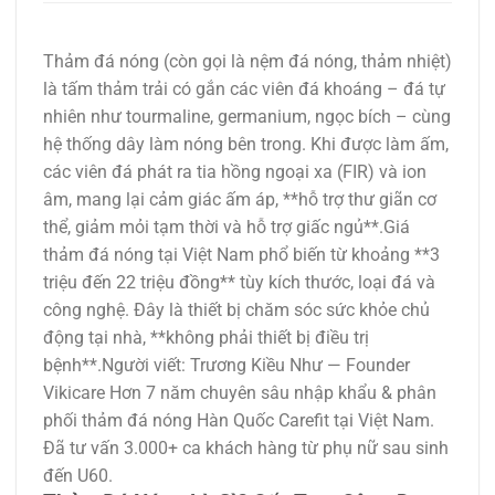
Thảm đá nóng (còn gọi là nệm đá nóng, thảm nhiệt)
là tấm thảm trải có gắn các viên đá khoáng – đá tự
nhiên như tourmaline, germanium, ngọc bích – cùng
hệ thống dây làm nóng bên trong. Khi được làm ấm,
các viên đá phát ra tia hồng ngoại xa (FIR) và ion
âm, mang lại cảm giác ấm áp, **hỗ trợ thư giãn cơ
thể, giảm mỏi tạm thời và hỗ trợ giấc ngủ**.Giá
thảm đá nóng tại Việt Nam phổ biến từ khoảng **3
triệu đến 22 triệu đồng** tùy kích thước, loại đá và
công nghệ. Đây là thiết bị chăm sóc sức khỏe chủ
động tại nhà, **không phải thiết bị điều trị
bệnh**.Người viết: Trương Kiều Như — Founder
Vikicare Hơn 7 năm chuyên sâu nhập khẩu & phân
phối thảm đá nóng Hàn Quốc Carefit tại Việt Nam.
Đã tư vấn 3.000+ ca khách hàng từ phụ nữ sau sinh
đến U60.