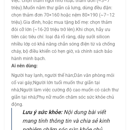
việc: chọn thảm ngồi nhỏ hoặc thảm đơn (~3–7
triệu).Muốn nằm thư giãn cả lưng, dùng đều đặn:
chọn thảm đơn 70×160 hoặc nệm 80×190 (~7–12
triệu).Gia đình, hoặc mua tặng bố mẹ: chọn thảm
đôi cỡ lớn (~16-20 triệu trở lên).Khi chọn, hãy ưu
tiên các tiêu chí: loại đá rõ ràng, dây sưởi silicon
nhiều lớp có khả năng chắn sóng điện từ và chống
cháy, bộ điều khiển có hẹn giờ, và chính sách bảo
hành minh bạch.
Ai nên dùng:
Người hay lạnh, người thể hàn;Dân văn phòng mỏi
cổ vai gáy;Người lớn tuổi muốn thư giãn tại
nhà;Người làm việc cường độ cao muốn có cách thư
giãn tại nhà;Phụ nữ muốn chăm sóc sức khỏe chủ
động.
Lưu ý sức khỏe:
Nội dung bài viết
mang tính thông tin và chia sẻ kinh
nghiệm chăm sóc sức khỏe chủ