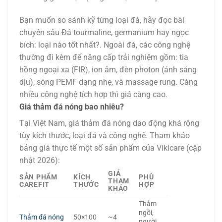
Bạn muốn so sánh kỹ từng loại đá, hãy đọc bài
chuyên sâu Đá tourmaline, germanium hay ngọc
bích: loại nào tốt nhất?. Ngoài đá, các công nghệ
thường đi kèm để nâng cấp trải nghiệm gồm: tia
hồng ngoại xa (FIR), ion âm, đèn photon (ánh sáng
dịu), sóng PEMF dạng nhẹ, và massage rung. Càng
nhiều công nghệ tích hợp thì giá càng cao.
Giá thảm đá nóng bao nhiêu?
Tại Việt Nam, giá thảm đá nóng dao động khá rộng
tùy kích thước, loại đá và công nghệ. Tham khảo
bảng giá thực tế một số sản phẩm của Vikicare (cập
nhật 2026):
GIÁ
SẢN PHẨM
KÍCH
PHÙ
THAM
CAREFIT
THƯỚC
HỢP
KHẢO
Thảm
ngồi,
Thảm đá nóng
50×100
~4
người