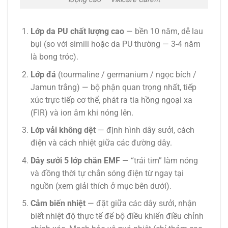
Lớp da PU chất lượng cao
— bền 10 năm, dễ lau
bụi (so với simili hoặc da PU thường — 3-4 năm
là bong tróc).
Lớp đá
(tourmaline / germanium / ngọc bích /
Jamun trắng) — bộ phận quan trọng nhất, tiếp
xúc trực tiếp cơ thể, phát ra tia hồng ngoại xa
(FIR) và ion âm khi nóng lên.
Lớp vải không dệt
— định hình dây sưởi, cách
điện và cách nhiệt giữa các đường dây.
Dây sưởi 5 lớp chắn EMF
— “trái tim” làm nóng
và đồng thời tự chắn sóng điện từ ngay tại
nguồn (xem giải thích ở mục bên dưới).
Cảm biến nhiệt
— đặt giữa các dây sưởi, nhận
biết nhiệt độ thực tế để bộ điều khiển điều chỉnh