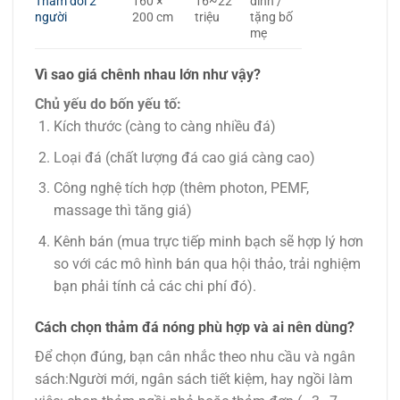
Thảm đôi 2
160 ×
16~22
đình /
người
200 cm
triệu
tặng bố
mẹ
Vì sao giá chênh nhau lớn như vậy?
Chủ yếu do bốn yếu tố:
Kích thước (càng to càng nhiều đá)
Loại đá (chất lượng đá cao giá càng cao)
Công nghệ tích hợp (thêm photon, PEMF,
massage thì tăng giá)
Kênh bán (mua trực tiếp minh bạch sẽ hợp lý hơn
so với các mô hình bán qua hội thảo, trải nghiệm
bạn phải tính cả các chi phí đó).
Cách chọn thảm đá nóng phù hợp và ai nên dùng?
Để chọn đúng, bạn cân nhắc theo nhu cầu và ngân
sách:Người mới, ngân sách tiết kiệm, hay ngồi làm