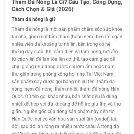
Thảm Đá Nóng Là Gì? Cấu Tạo, Công Dụng,
Cách Chọn & Giá (2026)
Thảm đá nóng là gì?
Thảm đá nóng là một sản phẩm chăm sóc sức khỏe
tại nhà, gồm một tấm thảm (hoặc nệm) bên trên gắn
nhiều viên đá khoáng tự nhiên, bên trong có hệ
thống dây sưởi. Khi cắm điện và làm nóng, hơi ấm
từ các viên đá lan tỏa lên cơ thể, tạo cảm giác dễ
chịu giống như đang được chườm ấm hoặc nằm
thư giãn trong phòng xông hơi nhẹ.Tại Việt Nam,
sản phẩm này được gọi bằng nhiều tên: thảm đá
nóng, nệm đá nóng, thảm nhiệt, thảm đá nóng Hàn
Quốc. Dù tên gọi khác nhau, bản chất đều là dùng
nhiệt kết hợp với đá khoáng để hỗ trợ giữ ấm và thư
giãn. Nguồn gốc của dòng sản phẩm này đến từ
Hàn Quốc, nơi có văn hóa sàn sưởi ấm (ondol) lâu
đời, sau đó lan rộng ra nhiều nước châu Á trong đó
có Việt Nam.Điểm cần hiểu rõ ngay từ đầu: thảm đá