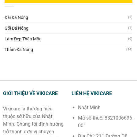
Giữ
Lỗ
Khi
Quốc
Ấm
Đầu
Xông
Tại
Cơ
Tư
Hơi
Nhà
Thể
Bằng
Đai Đá Nóng
Hiệu
(7)
—
Thảm
Quả
Bí
Đá
—
Gối Đá Nóng
(7)
Quyết
Nhiệt
5
4
Nóng
Bước
Làm Đẹp Thảo Mộc
Trụ
(0)
—
Cột
Tránh
Tăng
Thảm Đá Nóng
(14)
Ngay
Sức
Khoẻ
GIỚI THIỆU VỀ VIKICARE
LIÊN HỆ VIKICARE
Nhật Minh
Vikicare là thương hiệu
thuộc sở hữu của Nhật
Mã số thuế: 8321006696-
Minh. Chúng tôi định hướng
001
trở thành đơn vị chuyên
Địa Chỉ: 211 Đường D8,