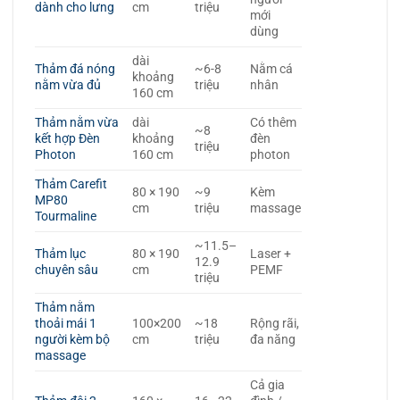
dành cho lưng
cm
triệu
mới
dùng
dài
Thảm đá nóng
~6-8
Nằm cá
khoảng
nằm vừa đủ
triệu
nhân
160 cm
Thảm nằm vừa
dài
Có thêm
~8
kết hợp Đèn
khoảng
đèn
triệu
Photon
160 cm
photon
Thảm Carefit
80 × 190
~9
Kèm
MP80
cm
triệu
massage
Tourmaline
~11.5–
Thảm lục
80 × 190
Laser +
12.9
chuyên sâu
cm
PEMF
triệu
Thảm nằm
thoải mái 1
100×200
~18
Rộng rãi,
người kèm bộ
cm
triệu
đa năng
massage
Cả gia