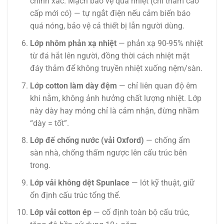
chính xác. Mạch bảo vệ quá nhiệt (chỉ thảm cao
cấp mới có) — tự ngắt điện nếu cảm biến báo
quá nóng, bảo vệ cả thiết bị lẫn người dùng.
Lớp nhôm phản xạ nhiệt
— phản xạ 90-95% nhiệt
từ đá hắt lên người, đồng thời cách nhiệt mặt
đáy thảm để không truyền nhiệt xuống nệm/sàn.
Lớp cotton làm dày đệm
— chỉ liên quan độ êm
khi nằm, không ảnh hưởng chất lượng nhiệt. Lớp
này dày hay mỏng chỉ là cảm nhận, đừng nhầm
“dày = tốt”.
Lớp đế chống nước (vải Oxford)
— chống ẩm
sàn nhà, chống thấm ngược lên cấu trúc bên
trong.
Lớp vải không dệt Spunlace
— lót kỹ thuật, giữ
ổn định cấu trúc tổng thể.
Lớp vải cotton ép
— cố định toàn bộ cấu trúc,