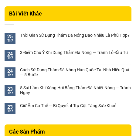
Bài Viết Khác
Thời Gian Sử Dụng Thảm Đá Nóng Bao Nhiêu Là Phù Hợp?
25
Th7
Không
có
bình
3 Điểm Chú Ý Khi Dùng Thảm Đá Nóng — Tránh Lỗ Đầu Tư
24
luận
Th7
Không
ở
có
Thời
bình
Cách Sử Dụng Thảm Đá Nóng Hàn Quốc Tại Nhà Hiệu Quả
Gian
24
luận
— 5 Bước
Sử
Th7
ở
Dụng
Không
3
Thảm
có
Điểm
5 Sai Lầm Khi Xông Hơi Bằng Thảm Đá Nhiệt Nóng — Tránh
23
Đá
bình
Chú
Ngay
Th7
Nóng
luận
Ý
Không
Bao
ở
Khi
có
Nhiêu
Cách
Giữ Ấm Cơ Thể — Bí Quyết 4 Trụ Cột Tăng Sức Khoẻ
23
Dùng
bình
Là
Sử
Th7
Thảm
Không
luận
Phù
Dụng
Đá
có
ở
Hợp?
Thảm
Nóng
bình
5
Đá
—
luận
Sai
Nóng
Các Sản Phẩm
ở
Tránh
Lầm
Hàn