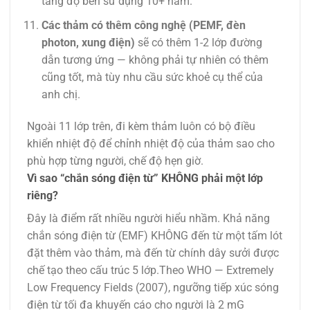
tăng độ bền sử dụng 10+ năm.
Các thảm có thêm công nghệ (PEMF, đèn
photon, xung điện)
sẽ có thêm 1-2 lớp đường
dẫn tương ứng — không phải tự nhiên có thêm
cũng tốt, mà tùy nhu cầu sức khoẻ cụ thể của
anh chị.
Ngoài 11 lớp trên, đi kèm thảm luôn có bộ điều
khiển nhiệt độ để chỉnh nhiệt độ của thảm sao cho
phù hợp từng người, chế độ hẹn giờ.
Vì sao “chắn sóng điện từ” KHÔNG phải một lớp
riêng?
Đây là điểm rất nhiều người hiểu nhầm. Khả năng
chắn sóng điện từ (EMF) KHÔNG đến từ một tấm lót
đặt thêm vào thảm, mà đến từ chính dây sưởi được
chế tạo theo cấu trúc 5 lớp.Theo WHO — Extremely
Low Frequency Fields (2007), ngưỡng tiếp xúc sóng
điện từ tối đa khuyến cáo cho người là 2 mG