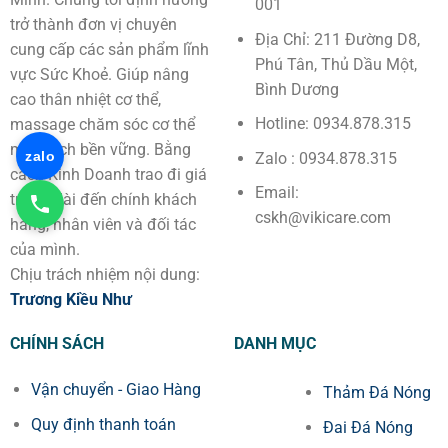
001
trở thành đơn vị chuyên
Địa Chỉ: 211 Đường D8,
cung cấp các sản phẩm lĩnh
Phú Tân, Thủ Dầu Một,
vực Sức Khoẻ. Giúp nâng
Bình Dương
cao thân nhiệt cơ thể,
Hotline: 0934.878.315
massage chăm sóc cơ thể
một cách bền vững. Bằng
Zalo : 0934.878.315
zalo
cách Kinh Doanh trao đi giá
Email:
trị lâu dài đến chính khách
cskh@vikicare.com
hàng, nhân viên và đối tác
của mình.
Chịu trách nhiệm nội dung:
Trương Kiều Như
CHÍNH SÁCH
DANH MỤC
Vận chuyển - Giao Hàng
Thảm Đá Nóng
Quy định thanh toán
Đai Đá Nóng