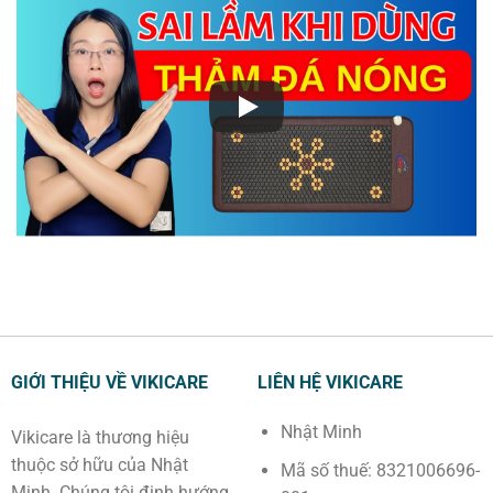
GIỚI THIỆU VỀ VIKICARE
LIÊN HỆ VIKICARE
Nhật Minh
Vikicare là thương hiệu
thuộc sở hữu của Nhật
Mã số thuế: 8321006696-
Minh. Chúng tôi định hướng