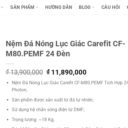
SẢN PHẨM
HƯỚNG DẪN
BLOG
CÂU HỎI
Nệm Đá Nóng Lục Giác Carefit CF-
M80.PEMF 24 Đèn
Giá
Giá
₫
13,900,000
₫
11,890,000
gốc
hiện
Nệm Đá Nóng Lục Giác Carefit CF-M80.PEMF Tích Hợp 2
là:
tại
Photon;
₫ 13,900,000.
là:
₫ 11,890,000
Sản phẩm được sản xuất từ đá tự nhiên;
Sử dụng hệ chắn sóng điện từ DMF;
Trọng lượng: ~18 Kg;