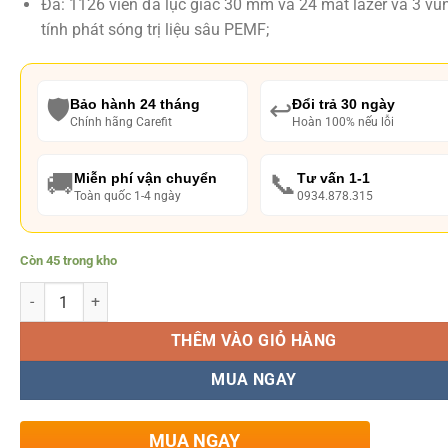
Đá: 1126 viên đá lục giác 30 mm và 24 mắt lazer và 3 vù
tính phát sóng trị liệu sâu PEMF;
🛡️
↩️
Bảo hành 24 tháng
Đổi trả 30 ngày
Chính hãng Carefit
Hoàn 100% nếu lỗi
🚚
📞
Miễn phí vận chuyển
Tư vấn 1-1
Toàn quốc 1-4 ngày
0934.878.315
Còn 45 trong kho
Số lượng
THÊM VÀO GIỎ HÀNG
MUA NGAY
MUA NGAY