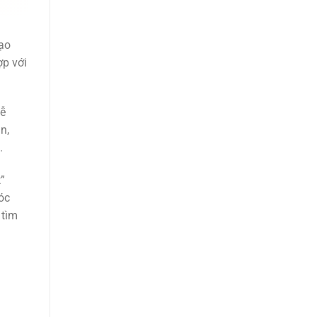
ạo
ợp với
dễ
n,
.
”
óc
 tìm