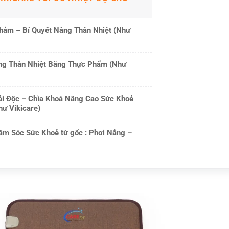
hảm – Bí Quyết Nâng Thân Nhiệt (Như
ăng Thân Nhiệt Bằng Thực Phẩm (Như
ải Độc – Chìa Khoá Nâng Cao Sức Khoẻ
ư Vikicare)
ăm Sóc Sức Khoẻ từ gốc : Phơi Nắng –