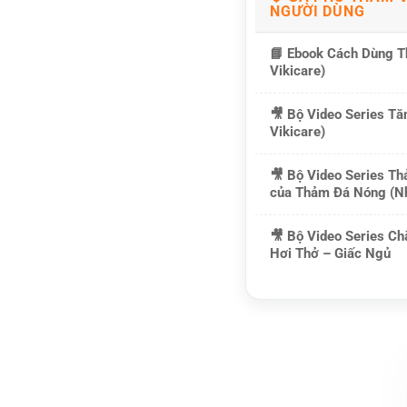
NGƯỜI DÙNG
📘
Ebook Cách Dùng T
Vikicare)
🎥
Bộ Video Series T
Vikicare)
🎥
Bộ Video Series Th
của Thảm Đá Nóng (Nh
🎥
Bộ Video Series Ch
Hơi Thở – Giấc Ngủ