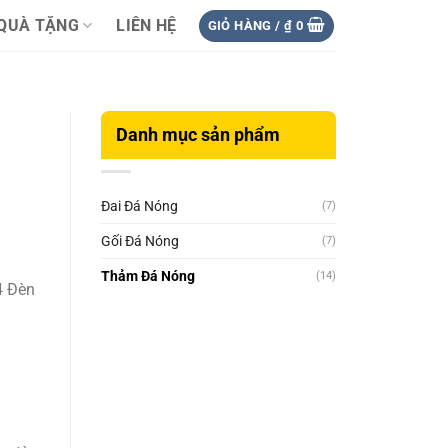
QUÀ TẶNG
LIÊN HỆ
GIỎ HÀNG /
₫
0
Danh mục sản phẩm
Đai Đá Nóng
(7)
Gối Đá Nóng
(7)
Thảm Đá Nóng
(14)
4 Đèn
.