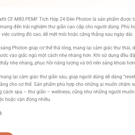
efit CF-M80.PEMF Tích Hợp 24 Đèn Photon là sản phẩm được t
 mang đến trải nghiệm thư giãn cao cấp cho người dùng. Phù h
 việc cường độ cao, dễ mệt mỏi hoặc căng thẳng sau ngày dài.
sáng Photon giúp cơ thể thả lỏng, mang lại cảm giác thư thái, 
bước vào giấc ngủ một cách nhẹ nhàng hơn. Khi sử dụng đều đặ
hấy nhẹ nhàng, phục hồi năng lượng và trở nên sảng khoái hơn
ang lại cảm giác thư giãn sâu, giúp người dùng dễ dàng “reset
bằng cho cơ thể. Sản phẩm phù hợp cho những ai muốn chăm s
ng cách spa – thư giãn – wellness, cũng như những người muốn
iệc hoặc vận động nhiều.
i: