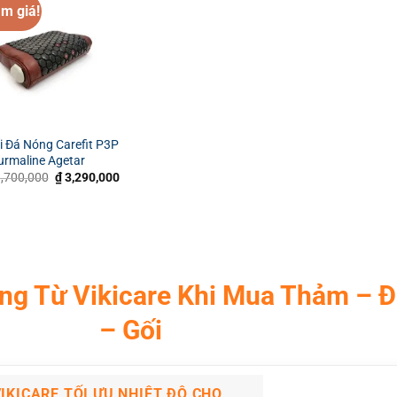
m giá!
i Đá Nóng Carefit P3P
urmaline Agetar
Giá
Giá
,700,000
₫
3,290,000
gốc
hiện
là:
tại
₫ 3,700,000.
là:
₫ 3,290,000.
0,000.
ng Từ Vikicare Khi Mua Thảm – Đ
– Gối
IKICARE TỐI ƯU NHIỆT ĐỘ CHO