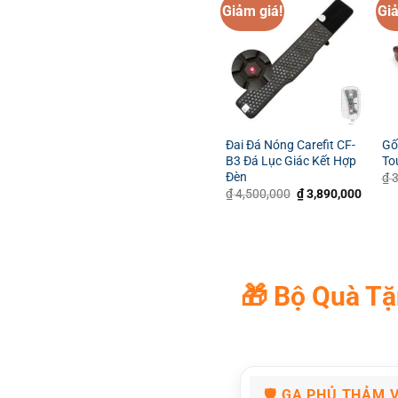
Giảm giá!
Giả
Đai Đá Nóng Carefit CF-
Gố
B3 Đá Lục Giác Kết Hợp
To
Đèn
₫
3
Giá
Giá
₫
4,500,000
₫
3,890,000
gốc
hiện
là:
tại
₫ 4,500,000.
là:
₫ 3,89
🎁
Bộ Quà Tặ
🛡️
GA PHỦ THẢM V