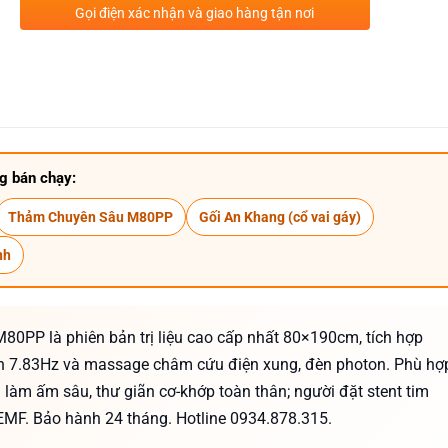
Gọi điện xác nhận và giao hàng tận nơi
g bán chạy:
Thảm Chuyên Sâu M80PP
Gối An Khang (cổ vai gáy)
nh
80PP là phiên bản trị liệu cao cấp nhất 80×190cm, tích hợp
 7.83Hz và massage châm cứu điện xung, đèn photon. Phù hợ
 làm ấm sâu, thư giãn cơ-khớp toàn thân; người đặt stent tim
MF. Bảo hành 24 tháng. Hotline 0934.878.315.