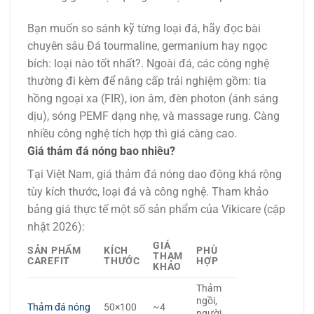
Bạn muốn so sánh kỹ từng loại đá, hãy đọc bài
chuyên sâu Đá tourmaline, germanium hay ngọc
bích: loại nào tốt nhất?. Ngoài đá, các công nghệ
thường đi kèm để nâng cấp trải nghiệm gồm: tia
hồng ngoại xa (FIR), ion âm, đèn photon (ánh sáng
dịu), sóng PEMF dạng nhẹ, và massage rung. Càng
nhiều công nghệ tích hợp thì giá càng cao.
Giá thảm đá nóng bao nhiêu?
Tại Việt Nam, giá thảm đá nóng dao động khá rộng
tùy kích thước, loại đá và công nghệ. Tham khảo
bảng giá thực tế một số sản phẩm của Vikicare (cập
nhật 2026):
GIÁ
SẢN PHẨM
KÍCH
PHÙ
THAM
CAREFIT
THƯỚC
HỢP
KHẢO
Thảm
ngồi,
Thảm đá nóng
50×100
~4
người