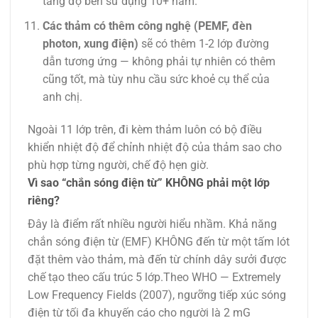
tăng độ bền sử dụng 10+ năm.
Các thảm có thêm công nghệ (PEMF, đèn
photon, xung điện)
sẽ có thêm 1-2 lớp đường
dẫn tương ứng — không phải tự nhiên có thêm
cũng tốt, mà tùy nhu cầu sức khoẻ cụ thể của
anh chị.
Ngoài 11 lớp trên, đi kèm thảm luôn có bộ điều
khiển nhiệt độ để chỉnh nhiệt độ của thảm sao cho
phù hợp từng người, chế độ hẹn giờ.
Vì sao “chắn sóng điện từ” KHÔNG phải một lớp
riêng?
Đây là điểm rất nhiều người hiểu nhầm. Khả năng
chắn sóng điện từ (EMF) KHÔNG đến từ một tấm lót
đặt thêm vào thảm, mà đến từ chính dây sưởi được
chế tạo theo cấu trúc 5 lớp.Theo WHO — Extremely
Low Frequency Fields (2007), ngưỡng tiếp xúc sóng
điện từ tối đa khuyến cáo cho người là 2 mG