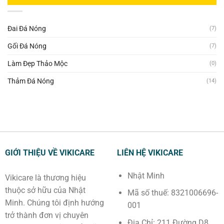
Giữ
Lỗ
Khi
Quốc
Ấm
Đầu
Xông
Tại
Cơ
Tư
Hơi
Nhà
Thể
Bằng
Đai Đá Nóng
Hiệu
(7)
—
Thảm
Quả
Bí
Đá
—
Gối Đá Nóng
(7)
Quyết
Nhiệt
5
4
Nóng
Bước
Làm Đẹp Thảo Mộc
Trụ
(0)
—
Cột
Tránh
Tăng
Thảm Đá Nóng
(14)
Ngay
Sức
Khoẻ
GIỚI THIỆU VỀ VIKICARE
LIÊN HỆ VIKICARE
Nhật Minh
Vikicare là thương hiệu
thuộc sở hữu của Nhật
Mã số thuế: 8321006696-
Minh. Chúng tôi định hướng
001
trở thành đơn vị chuyên
Địa Chỉ: 211 Đường D8,