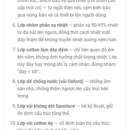
chính xác. Mạch bảo vệ quá nhiệt (chỉ thảm cao
cấp mới có) — tự ngắt điện nếu cảm biến báo
quá nóng, bảo vệ cả thiết bị lẫn người dùng.
Lớp nhôm phản xạ nhiệt
— phản xạ 90-95% nhiệt
từ đá hắt lên người, đồng thời cách nhiệt mặt
đáy thảm để không truyền nhiệt xuống nệm/sàn.
Lớp cotton làm dày đệm
— chỉ liên quan độ êm
khi nằm, không ảnh hưởng chất lượng nhiệt. Lớp
này dày hay mỏng chỉ là cảm nhận, đừng nhầm
“dày = tốt”.
Lớp đế chống nước (vải Oxford)
— chống ẩm
sàn nhà, chống thấm ngược lên cấu trúc bên
trong.
Lớp vải không dệt Spunlace
— lót kỹ thuật, giữ
ổn định cấu trúc tổng thể.
Lớp vải cotton ép
— cố định toàn bộ cấu trúc,