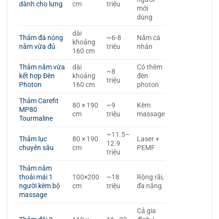
dành cho lưng
cm
triệu
mới
dùng
dài
Thảm đá nóng
~6-8
Nằm cá
khoảng
nằm vừa đủ
triệu
nhân
160 cm
Thảm nằm vừa
dài
Có thêm
~8
kết hợp Đèn
khoảng
đèn
triệu
Photon
160 cm
photon
Thảm Carefit
80 × 190
~9
Kèm
MP80
cm
triệu
massage
Tourmaline
~11.5–
Thảm lục
80 × 190
Laser +
12.9
chuyên sâu
cm
PEMF
triệu
Thảm nằm
thoải mái 1
100×200
~18
Rộng rãi,
người kèm bộ
cm
triệu
đa năng
massage
Cả gia