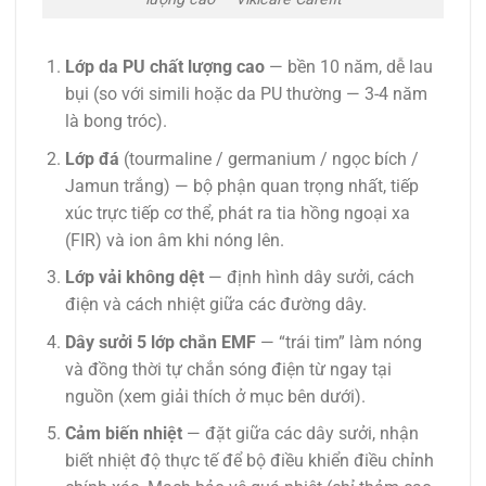
Lớp da PU chất lượng cao
— bền 10 năm, dễ lau
bụi (so với simili hoặc da PU thường — 3-4 năm
là bong tróc).
Lớp đá
(tourmaline / germanium / ngọc bích /
Jamun trắng) — bộ phận quan trọng nhất, tiếp
xúc trực tiếp cơ thể, phát ra tia hồng ngoại xa
(FIR) và ion âm khi nóng lên.
Lớp vải không dệt
— định hình dây sưởi, cách
điện và cách nhiệt giữa các đường dây.
Dây sưởi 5 lớp chắn EMF
— “trái tim” làm nóng
và đồng thời tự chắn sóng điện từ ngay tại
nguồn (xem giải thích ở mục bên dưới).
Cảm biến nhiệt
— đặt giữa các dây sưởi, nhận
biết nhiệt độ thực tế để bộ điều khiển điều chỉnh