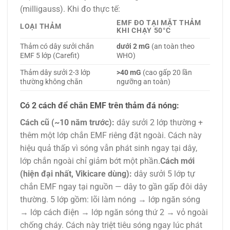
(milligauss). Khi đo thực tế:
EMF ĐO TẠI MẶT THẢM
LOẠI THẢM
KHI CHẠY 50°C
Thảm có dây sưởi chắn
dưới 2 mG
(an toàn theo
EMF 5 lớp (Carefit)
WHO)
Thảm dây sưởi 2-3 lớp
>40 mG
(cao gấp 20 lần
thường không chắn
ngưỡng an toàn)
Có 2 cách để chắn EMF trên thảm đá nóng:
Cách cũ (~10 năm trước):
dây sưởi 2 lớp thường +
thêm một lớp chắn EMF riêng đặt ngoài. Cách này
hiệu quả thấp vì sóng vẫn phát sinh ngay tại dây,
lớp chắn ngoài chỉ giảm bớt một phần.
Cách mới
(hiện đại nhất, Vikicare dùng):
dây sưởi 5 lớp tự
chắn EMF ngay tại nguồn — dây to gần gấp đôi dây
thường. 5 lớp gồm: lõi làm nóng → lớp ngăn sóng
→ lớp cách điện → lớp ngăn sóng thứ 2 → vỏ ngoài
chống cháy. Cách này triệt tiêu sóng ngay lúc phát