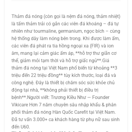
Thảm đá nóng (còn gọi là nệm đá nóng, thảm nhiệt)
là tấm thảm trải có gắn các viên đá khoáng – đá tự
nhiên như tourmaline, germanium, ngọc bích – cùng
hệ thống dây làm nóng bên trong. Khi được làm ấm,
các viên đá phát ra tia hồng ngoại xa (FIR) và ion
âm, mang lại cảm giác ấm áp, **hỗ trợ thư giãn cơ
thể, giảm mỏi tạm thời và hỗ trợ giấc ngủ**.Giá
thảm đá nóng tại Việt Nam phổ biến từ khoảng **3
triệu đến 22 triệu đồng** tùy kích thước, loại đá và
công nghệ. Đây là thiết bị chăm sóc sức khỏe chủ
động tại nhà, **không phải thiết bị điều trị
bệnh**.Người viết: Trương Kiều Như — Founder
Vikicare Hơn 7 năm chuyên sâu nhập khẩu & phân
phối thảm đá nóng Hàn Quốc Carefit tại Việt Nam.
Đã tư vấn 3.000+ ca khách hàng từ phụ nữ sau sinh
đến U60.