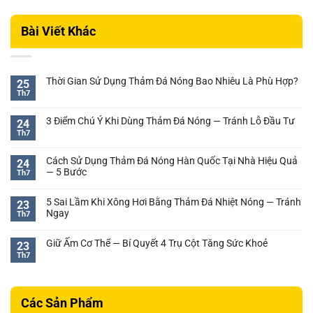
Bài Viết Khác
Thời Gian Sử Dụng Thảm Đá Nóng Bao Nhiêu Là Phù Hợp?
25
Th7
Không
có
bình
3 Điểm Chú Ý Khi Dùng Thảm Đá Nóng — Tránh Lỗ Đầu Tư
24
luận
Th7
Không
ở
có
Thời
bình
Cách Sử Dụng Thảm Đá Nóng Hàn Quốc Tại Nhà Hiệu Quả
Gian
24
luận
— 5 Bước
Sử
Th7
ở
Dụng
Không
3
Thảm
có
Điểm
5 Sai Lầm Khi Xông Hơi Bằng Thảm Đá Nhiệt Nóng — Tránh
23
Đá
bình
Chú
Ngay
Th7
Nóng
luận
Ý
Không
Bao
ở
Khi
có
Nhiêu
Cách
Giữ Ấm Cơ Thể — Bí Quyết 4 Trụ Cột Tăng Sức Khoẻ
23
Dùng
bình
Là
Sử
Th7
Thảm
Không
luận
Phù
Dụng
Đá
có
ở
Hợp?
Thảm
Nóng
bình
5
Đá
—
luận
Sai
Nóng
Các Sản Phẩm
ở
Tránh
Lầm
Hàn