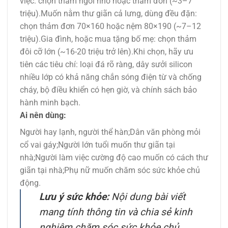
việc: chọn thảm ngồi nhỏ hoặc thảm đơn (~3–7
triệu).Muốn nằm thư giãn cả lưng, dùng đều đặn:
chọn thảm đơn 70×160 hoặc nệm 80×190 (~7–12
triệu).Gia đình, hoặc mua tặng bố mẹ: chọn thảm
đôi cỡ lớn (~16-20 triệu trở lên).Khi chọn, hãy ưu
tiên các tiêu chí: loại đá rõ ràng, dây sưởi silicon
nhiều lớp có khả năng chắn sóng điện từ và chống
cháy, bộ điều khiển có hẹn giờ, và chính sách bảo
hành minh bạch.
Ai nên dùng:
Người hay lạnh, người thể hàn;Dân văn phòng mỏi
cổ vai gáy;Người lớn tuổi muốn thư giãn tại
nhà;Người làm việc cường độ cao muốn có cách thư
giãn tại nhà;Phụ nữ muốn chăm sóc sức khỏe chủ
động.
Lưu ý sức khỏe:
Nội dung bài viết
mang tính thông tin và chia sẻ kinh
nghiệm chăm sóc sức khỏe chủ