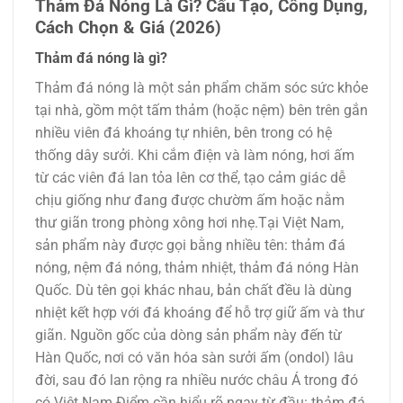
Thảm Đá Nóng Là Gì? Cấu Tạo, Công Dụng,
Cách Chọn & Giá (2026)
Thảm đá nóng là gì?
Thảm đá nóng là một sản phẩm chăm sóc sức khỏe
tại nhà, gồm một tấm thảm (hoặc nệm) bên trên gắn
nhiều viên đá khoáng tự nhiên, bên trong có hệ
thống dây sưởi. Khi cắm điện và làm nóng, hơi ấm
từ các viên đá lan tỏa lên cơ thể, tạo cảm giác dễ
chịu giống như đang được chườm ấm hoặc nằm
thư giãn trong phòng xông hơi nhẹ.Tại Việt Nam,
sản phẩm này được gọi bằng nhiều tên: thảm đá
nóng, nệm đá nóng, thảm nhiệt, thảm đá nóng Hàn
Quốc. Dù tên gọi khác nhau, bản chất đều là dùng
nhiệt kết hợp với đá khoáng để hỗ trợ giữ ấm và thư
giãn. Nguồn gốc của dòng sản phẩm này đến từ
Hàn Quốc, nơi có văn hóa sàn sưởi ấm (ondol) lâu
đời, sau đó lan rộng ra nhiều nước châu Á trong đó
có Việt Nam.Điểm cần hiểu rõ ngay từ đầu: thảm đá