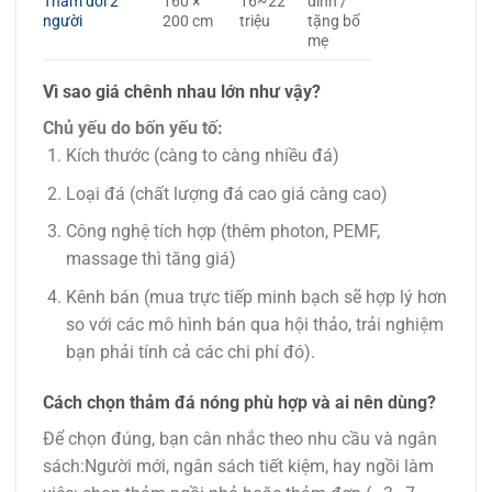
Thảm đôi 2
160 ×
16~22
đình /
người
200 cm
triệu
tặng bố
mẹ
Vì sao giá chênh nhau lớn như vậy?
Chủ yếu do bốn yếu tố:
Kích thước (càng to càng nhiều đá)
Loại đá (chất lượng đá cao giá càng cao)
Công nghệ tích hợp (thêm photon, PEMF,
massage thì tăng giá)
Kênh bán (mua trực tiếp minh bạch sẽ hợp lý hơn
so với các mô hình bán qua hội thảo, trải nghiệm
bạn phải tính cả các chi phí đó).
Cách chọn thảm đá nóng phù hợp và ai nên dùng?
Để chọn đúng, bạn cân nhắc theo nhu cầu và ngân
sách:Người mới, ngân sách tiết kiệm, hay ngồi làm