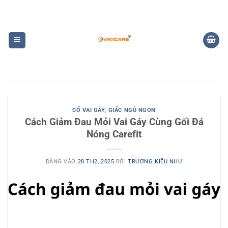
Bỏ
qua
nội
dung
CỔ VAI GÁY
,
GIẤC NGỦ NGON
Cách Giảm Đau Mỏi Vai Gáy Cùng Gối Đá
Nóng Carefit
ĐĂNG VÀO
28 TH2, 2025
BỞI
TRƯƠNG KIỀU NHƯ