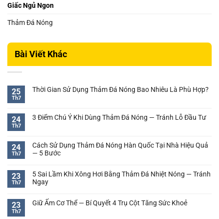
Giấc Ngủ Ngon
Thảm Đá Nóng
Bài Viết Khác
Thời Gian Sử Dụng Thảm Đá Nóng Bao Nhiêu Là Phù Hợp?
25
Th7
Không
có
bình
3 Điểm Chú Ý Khi Dùng Thảm Đá Nóng — Tránh Lỗ Đầu Tư
24
luận
Th7
Không
ở
có
Thời
bình
Cách Sử Dụng Thảm Đá Nóng Hàn Quốc Tại Nhà Hiệu Quả
Gian
24
luận
— 5 Bước
Sử
Th7
ở
Dụng
Không
3
Thảm
có
Điểm
5 Sai Lầm Khi Xông Hơi Bằng Thảm Đá Nhiệt Nóng — Tránh
23
Đá
bình
Chú
Ngay
Th7
Nóng
luận
Ý
Không
Bao
ở
Khi
có
Nhiêu
Cách
Giữ Ấm Cơ Thể — Bí Quyết 4 Trụ Cột Tăng Sức Khoẻ
23
Dùng
bình
Là
Sử
Th7
Thảm
Không
luận
Phù
Dụng