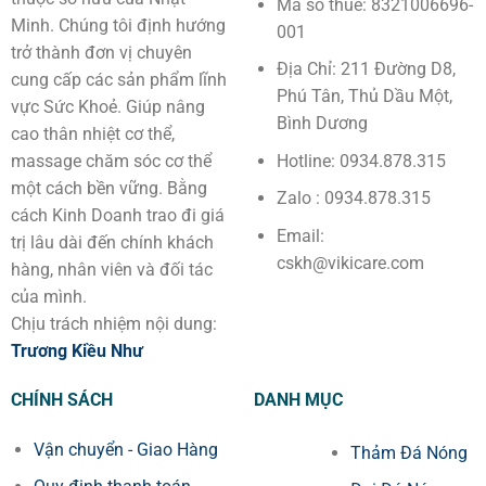
Mã số thuế: 8321006696-
Minh. Chúng tôi định hướng
001
trở thành đơn vị chuyên
Địa Chỉ: 211 Đường D8,
cung cấp các sản phẩm lĩnh
Phú Tân, Thủ Dầu Một,
vực Sức Khoẻ. Giúp nâng
Bình Dương
cao thân nhiệt cơ thể,
Hotline: 0934.878.315
massage chăm sóc cơ thể
một cách bền vững. Bằng
Zalo : 0934.878.315
cách Kinh Doanh trao đi giá
Email:
trị lâu dài đến chính khách
cskh@vikicare.com
hàng, nhân viên và đối tác
của mình.
Chịu trách nhiệm nội dung:
Trương Kiều Như
CHÍNH SÁCH
DANH MỤC
Vận chuyển - Giao Hàng
Thảm Đá Nóng