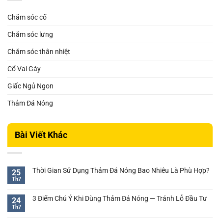
Chăm sóc cổ
Chăm sóc lưng
Chăm sóc thân nhiệt
Cổ Vai Gáy
Giấc Ngủ Ngon
Thảm Đá Nóng
Bài Viết Khác
Thời Gian Sử Dụng Thảm Đá Nóng Bao Nhiêu Là Phù Hợp?
25
Th7
Không
có
bình
3 Điểm Chú Ý Khi Dùng Thảm Đá Nóng — Tránh Lỗ Đầu Tư
24
luận
Th7
Không
ở
có
Thời