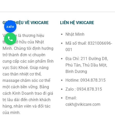
GIỚI THIỆU VỀ VIKICARE
LIÊN HỆ VIKICARE
zalo
Nhật Minh
Vikicare là thương hiệu
thuộc sở hữu của Nhật
Mã số thuế: 8321006696-
Minh. Chúng tôi định hướng
001
trở thành đơn vị chuyên
Địa Chỉ: 211 Đường D8,
cung cấp các sản phẩm lĩnh
Phú Tân, Thủ Dầu Một,
vực Sức Khoẻ. Giúp nâng
Bình Dương
cao thân nhiệt cơ thể,
Hotline: 0934.878.315
massage chăm sóc cơ thể
một cách bền vững. Bằng
Zalo : 0934.878.315
cách Kinh Doanh trao đi giá
Email:
trị lâu dài đến chính khách
cskh@vikicare.com
hàng, nhân viên và đối tác
của mình.