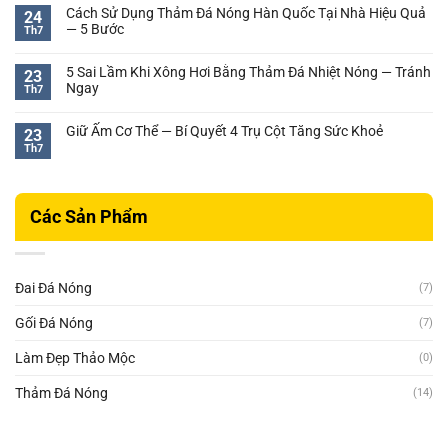
bình
Cách Sử Dụng Thảm Đá Nóng Hàn Quốc Tại Nhà Hiệu Quả
Gian
24
luận
— 5 Bước
Sử
Th7
ở
Dụng
Không
3
Thảm
có
Điểm
5 Sai Lầm Khi Xông Hơi Bằng Thảm Đá Nhiệt Nóng — Tránh
23
Đá
bình
Chú
Ngay
Th7
Nóng
luận
Ý
Không
Bao
ở
Khi
có
Nhiêu
Cách
Giữ Ấm Cơ Thể — Bí Quyết 4 Trụ Cột Tăng Sức Khoẻ
23
Dùng
bình
Là
Sử
Th7
Thảm
Không
luận
Phù
Dụng
Đá
có
ở
Hợp?
Thảm
Nóng
bình
5
Đá
—
luận
Sai
Nóng
Các Sản Phẩm
ở
Tránh
Lầm
Hàn
Giữ
Lỗ
Khi
Quốc
Ấm
Đầu
Xông
Tại
Cơ
Tư
Hơi
Nhà
Thể
Bằng
Đai Đá Nóng
Hiệu
(7)
—
Thảm
Quả
Bí
Đá
—
Gối Đá Nóng
(7)
Quyết
Nhiệt
5
4
Nóng
Bước
Làm Đẹp Thảo Mộc
Trụ
(0)
—
Cột
Tránh
Tăng
Thảm Đá Nóng
(14)
Ngay
Sức
Khoẻ