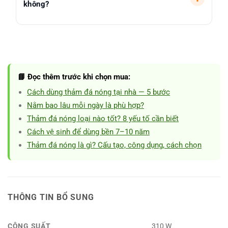
không?
được tuyển chọn kỹ. Đội ngũ Vikicare đồng hành
hướng dẫn cách dùng để bền lâu. Hotline:
Rất phù hợp. Hơi ấm hồng ngoại xa giúp làm ấm tử
0934.878.315.
cung, hỗ trợ co hồi sau sinh và giảm cảm giác lạnh
người – tình trạng phổ biến của mẹ sau sinh. Nên
dùng 30-45 phút mỗi ngày, kết hợp ăn uống nâng
📘 Đọc thêm trước khi chọn mua:
thân nhiệt.
Cách dùng thảm đá nóng tại nhà — 5 bước
Nằm bao lâu mỗi ngày là phù hợp?
Thảm đá nóng loại nào tốt? 8 yếu tố cần biết
Cách vệ sinh để dùng bền 7–10 năm
Thảm đá nóng là gì? Cấu tạo, công dụng, cách chọn
THÔNG TIN BỔ SUNG
CÔNG SUẤT
310 W