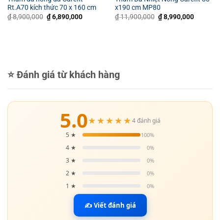
Rt.A70 kích thức 70 x 160 cm
x190 cm MP80
Giá
Giá
Giá
Giá
₫
8,900,000
₫
6,890,000
₫
11,900,000
₫
8,990,000
gốc
hiện
gốc
hiện
là:
tại
là:
tại
₫ 8,900,000.
là:
₫ 11,900,000.
là:
₫ 6,890,000.
₫ 8,990,
⭐ Đánh giá từ khách hàng
5.0
★★★★★
4 đánh giá
5 ★
100%
4 ★
0%
3 ★
0%
2 ★
0%
1 ★
0%
✍ Viết đánh giá