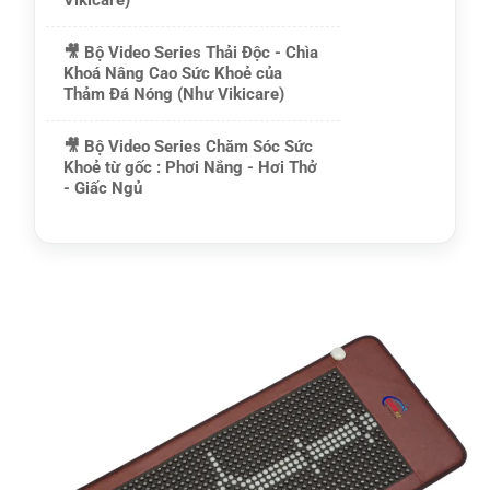
🎥
Bộ Video Series Thải Độc - Chìa
Khoá Nâng Cao Sức Khoẻ của
Thảm Đá Nóng (Như Vikicare)
🎥
Bộ Video Series Chăm Sóc Sức
Khoẻ từ gốc : Phơi Nắng - Hơi Thở
- Giấc Ngủ