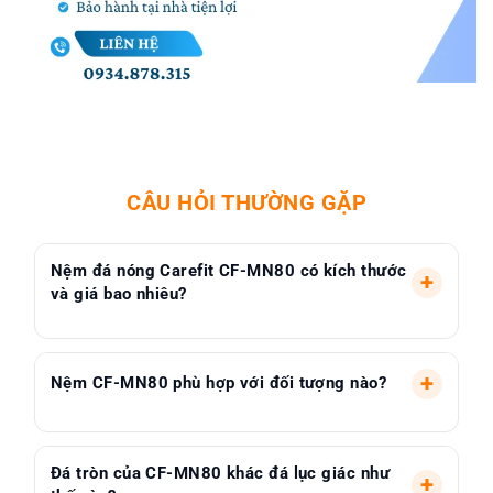
CÂU HỎI THƯỜNG GẶP
Nệm đá nóng Carefit CF-MN80 có kích thước
+
và giá bao nhiêu?
Nệm CF-MN80 kích thước 80 x 190 cm, sử dụng đá
+
Nệm CF-MN80 phù hợp với đối tượng nào?
tròn tự nhiên, gia công 100% thủ công theo tiêu
chuẩn kỹ thuật cao. Giá niêm yết 11.900.000đ. Phù
hợp 1 người nằm thoải mái toàn thân. Tư vấn:
Phù hợp người thường căng mỏi vai gáy, mỏi lưng,
0934.878.315.
Đá tròn của CF-MN80 khác đá lục giác như
mỏi cơ do ngồi văn phòng nhiều, tài xế lái xe dài,
+