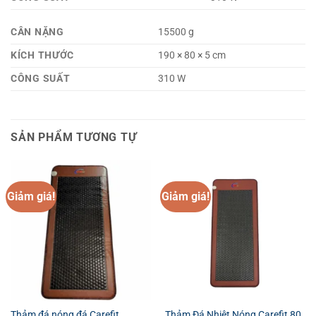
CÂN NẶNG
15500 g
KÍCH THƯỚC
190 × 80 × 5 cm
CÔNG SUẤT
310 W
SẢN PHẨM TƯƠNG TỰ
Giảm giá!
Giảm giá!
Thảm đá nóng đá Carefit
Thảm Đá Nhiệt Nóng Carefit 80