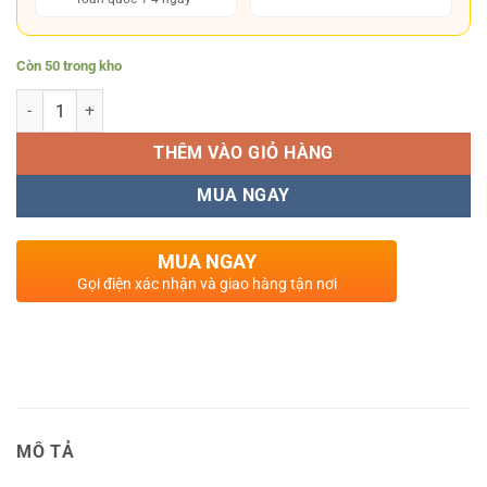
Còn 50 trong kho
Số lượng
THÊM VÀO GIỎ HÀNG
MUA NGAY
MUA NGAY
Gọi điện xác nhận và giao hàng tận nơi
MÔ TẢ