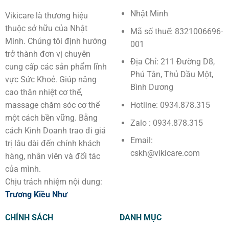
Nhật Minh
Vikicare là thương hiệu
thuộc sở hữu của Nhật
Mã số thuế: 8321006696-
Minh. Chúng tôi định hướng
001
trở thành đơn vị chuyên
Địa Chỉ: 211 Đường D8,
cung cấp các sản phẩm lĩnh
Phú Tân, Thủ Dầu Một,
vực Sức Khoẻ. Giúp nâng
Bình Dương
cao thân nhiệt cơ thể,
Hotline: 0934.878.315
massage chăm sóc cơ thể
một cách bền vững. Bằng
Zalo : 0934.878.315
cách Kinh Doanh trao đi giá
Email:
trị lâu dài đến chính khách
cskh@vikicare.com
hàng, nhân viên và đối tác
của mình.
Chịu trách nhiệm nội dung:
Trương Kiều Như
CHÍNH SÁCH
DANH MỤC