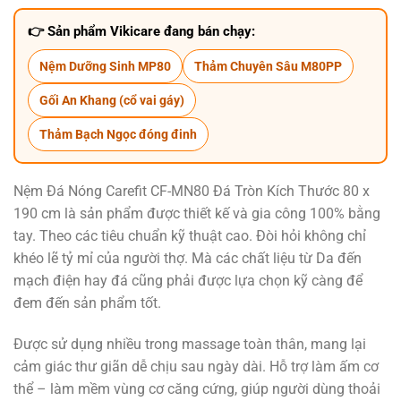
👉 Sản phẩm Vikicare đang bán chạy:
Nệm Dưỡng Sinh MP80
Thảm Chuyên Sâu M80PP
Gối An Khang (cổ vai gáy)
Thảm Bạch Ngọc đóng đinh
Nệm Đá Nóng Carefit CF-MN80 Đá Tròn Kích Thước 80 x
190 cm là sản phẩm được thiết kế và gia công 100% bằng
tay. Theo các tiêu chuẩn kỹ thuật cao. Đòi hỏi không chỉ
khéo lẽ tỷ mỉ của người thợ. Mà các chất liệu từ Da đến
mạch điện hay đá cũng phải được lựa chọn kỹ càng để
đem đến sản phẩm tốt.
Được sử dụng nhiều trong massage toàn thân, mang lại
cảm giác thư giãn dễ chịu sau ngày dài. Hỗ trợ làm ấm cơ
thể – làm mềm vùng cơ căng cứng, giúp người dùng thoải