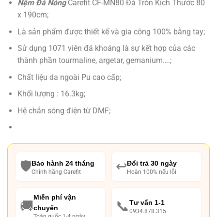
Nệm Đá Nóng
Carefit CF-MN80 Đá Tròn Kích Thước 80
là:
tại
x 190cm;
₫ 11,000,000.
là:
₫ 7,890,000.
Là sản phẩm được thiết kế và gia công 100% bằng tay;
Sử dụng 1071 viên đá khoáng là sự kết hợp của các
thành phần tourmaline, argetar, gemanium….;
Chất liệu da ngoài Pu cao cấp;
Khối lượng : 16.3kg;
Hệ chắn sóng điện từ DMF;
🛡️
↩️
Bảo hành 24 tháng
Đổi trả 30 ngày
Chính hãng Carefit
Hoàn 100% nếu lỗi
Miễn phí vận
🚚
📞
Tư vấn 1-1
chuyển
0934.878.315
Toàn quốc 1-4 ngày