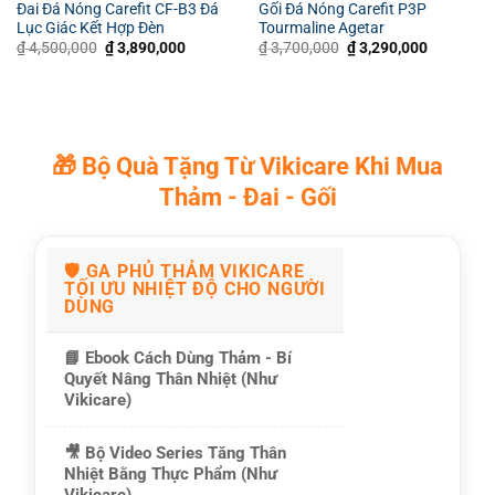
Đai Đá Nóng Carefit CF-B3 Đá
Gối Đá Nóng Carefit P3P
Lục Giác Kết Hợp Đèn
Tourmaline Agetar
Giá
Giá
Giá
Giá
₫
4,500,000
₫
3,890,000
₫
3,700,000
₫
3,290,000
gốc
hiện
gốc
hiện
là:
tại
là:
tại
₫ 4,500,000.
là:
₫ 3,700,000.
là:
₫ 3,890,000.
₫ 3,290,0
🎁
Bộ Quà Tặng Từ Vikicare Khi Mua
Thảm - Đai - Gối
🛡️
GA PHỦ THẢM VIKICARE
TỐI ƯU NHIỆT ĐỘ CHO NGƯỜI
DÙNG
📘
Ebook Cách Dùng Thảm - Bí
Quyết Nâng Thân Nhiệt (Như
Vikicare)
🎥
Bộ Video Series Tăng Thân
Nhiệt Bằng Thực Phẩm (Như
Vikicare)