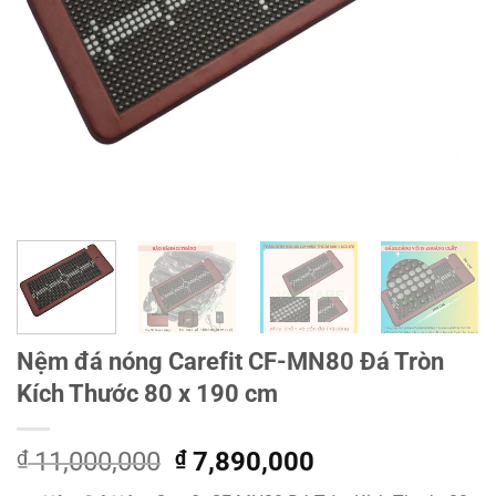
Nệm đá nóng Carefit CF-MN80 Đá Tròn
Kích Thước 80 x 190 cm
Giá
Giá
₫
11,000,000
₫
7,890,000
gốc
hiện