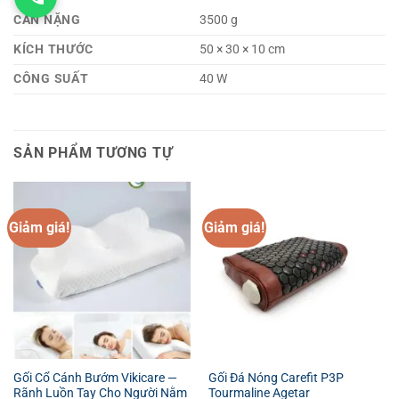
CÂN NẶNG
3500 g
KÍCH THƯỚC
50 × 30 × 10 cm
CÔNG SUẤT
40 W
SẢN PHẨM TƯƠNG TỰ
Giảm giá!
Giảm giá!
Gối Cổ Cánh Bướm Vikicare —
Gối Đá Nóng Carefit P3P
Rãnh Luồn Tay Cho Người Nằm
Tourmaline Agetar