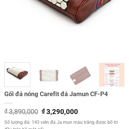
Gối đá nóng Carefit đá Jamun CF-P4
Giá
Giá
₫
3,890,000
₫
3,290,000
gốc
hiện
Số lượng đá: 143 viên đá Ja mun màu trắng được bố trí
là:
tại