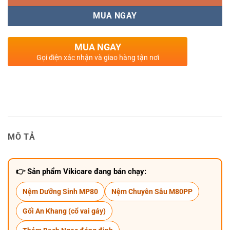
MUA NGAY
MUA NGAY
Gọi điện xác nhận và giao hàng tận nơi
MÔ TẢ
👉 Sản phẩm Vikicare đang bán chạy:
Nệm Dưỡng Sinh MP80
Nệm Chuyên Sâu M80PP
Gối An Khang (cổ vai gáy)