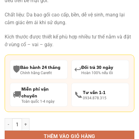
đều trên bề mặt gối.
₫ 3,890,000.
là:
₫ 3,290,000.
Chất liệu: Da bao gối cao cấp, bền, dễ vệ sinh, mang lại
cảm giác êm ái khi sử dụng.
Kích thước được thiết kế phù hợp nhiều tư thế nằm và đặt
ở vùng cổ – vai – gáy.
🛡️
↩️
Bảo hành 24 tháng
Đổi trả 30 ngày
Chính hãng Carefit
Hoàn 100% nếu lỗi
Miễn phí vận
🚚
📞
Tư vấn 1-1
chuyển
0934.878.315
Toàn quốc 1-4 ngày
Số lượng
THÊM VÀO GIỎ HÀNG