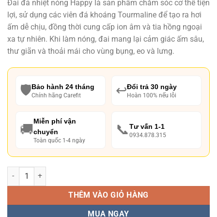
Đai đá nhiệt nóng Happy là sản phẩm chăm sóc cơ thể tiện
là:
tại
lợi, sử dụng các viên đá khoáng Tourmaline để tạo ra hơi
₫ 2,700,000.
là:
ấm dễ chịu, đồng thời cung cấp ion âm và tia hồng ngoại
₫ 2,390,000.
xa tự nhiên. Khi làm nóng, đai mang lại cảm giác ấm sâu,
thư giãn và thoải mái cho vùng bụng, eo và lưng.
🛡️
↩️
Bảo hành 24 tháng
Đổi trả 30 ngày
Chính hãng Carefit
Hoàn 100% nếu lỗi
Miễn phí vận
🚚
📞
Tư vấn 1-1
chuyển
0934.878.315
Toàn quốc 1-4 ngày
Số lượng
THÊM VÀO GIỎ HÀNG
MUA NGAY