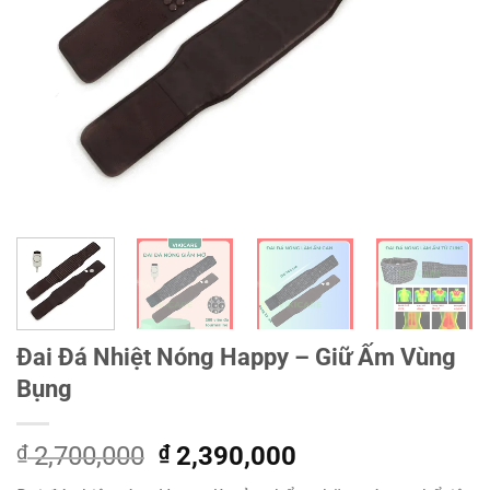
Đai Đá Nhiệt Nóng Happy – Giữ Ấm Vùng
Bụng
Giá
Giá
₫
2,700,000
₫
2,390,000
gốc
hiện