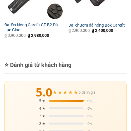
Đai Đá Nóng Carefit CF-B2 Đá
Đai chườm đá nóng Bok Carefit
Lục Giác
Giá
Giá
₫
2,900,000
₫
2,400,000
gốc
hiện
Giá
Giá
₫
3,900,000
₫
2,980,000
là:
tại
gốc
hiện
₫ 2,900,000.
là:
là:
tại
₫ 2,400,0
₫ 3,900,000.
là:
₫ 2,980,000.
⭐ Đánh giá từ khách hàng
5.0
★★★★★
6 đánh giá
5 ★
100%
4 ★
0%
3 ★
0%
2 ★
0%