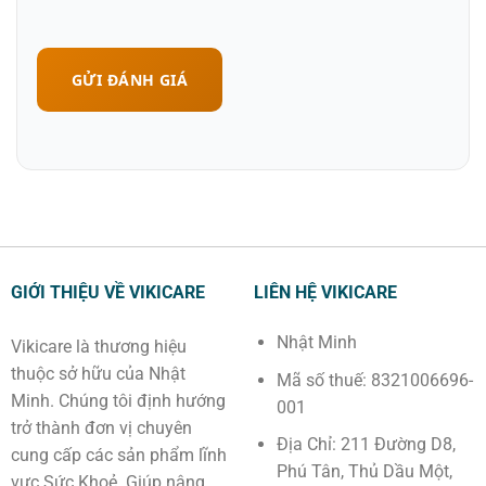
GỬI ĐÁNH GIÁ
GIỚI THIỆU VỀ VIKICARE
LIÊN HỆ VIKICARE
Nhật Minh
Vikicare là thương hiệu
thuộc sở hữu của Nhật
Mã số thuế: 8321006696-
Minh. Chúng tôi định hướng
001
trở thành đơn vị chuyên
Địa Chỉ: 211 Đường D8,
cung cấp các sản phẩm lĩnh
Phú Tân, Thủ Dầu Một,
vực Sức Khoẻ. Giúp nâng